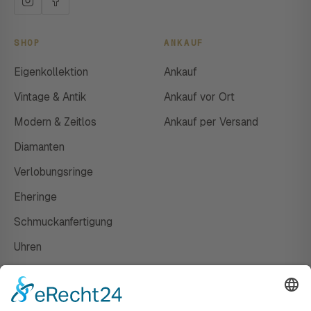
SHOP
ANKAUF
Eigenkollektion
Ankauf
Vintage & Antik
Ankauf vor Ort
Modern & Zeitlos
Ankauf per Versand
Diamanten
Verlobungsringe
Eheringe
Schmuckanfertigung
Uhren
Gutscheine