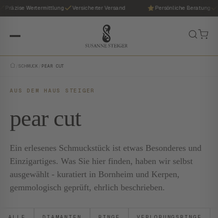
Präzise Wertermittlung
Versicherter Versand
Persönliche Beratung
/
SCHMUCK
/
PEAR CUT
AUS DEM HAUS STEIGER
pear cut
Ein erlesenes Schmuckstück ist etwas Besonderes und
Einzigartiges. Was Sie hier finden, haben wir selbst
ausgewählt - kuratiert in Bornheim und Kerpen,
gemmologisch geprüft, ehrlich beschrieben.
ALLE
DIAMANTEN
RINGE
VERLOBUNGSRINGE