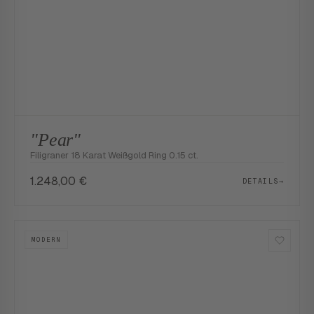
"Pear"
Filigraner 18 Karat Weißgold Ring 0.15 ct.
1.248,00
€
DETAILS
→
MODERN