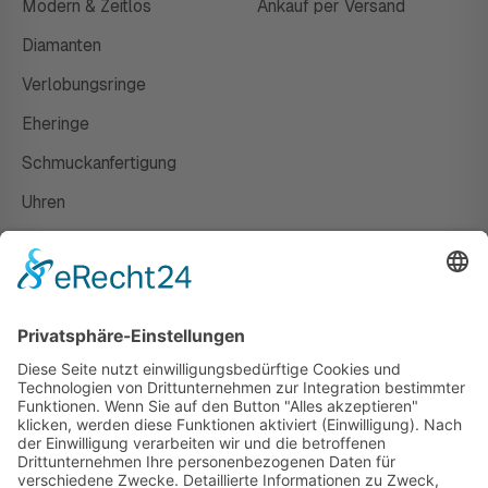
Modern & Zeitlos
Ankauf per Versand
Diamanten
Verlobungsringe
Eheringe
Schmuckanfertigung
Uhren
Gutscheine
HAUS
Susanne Steiger
Geschäfte
Newsletter
Kontakt