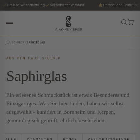
g
Präzise Wertermittlung
Versicherter Versand
Persönliche Beratung
/
SCHMUCK
/
SAPHIRGLAS
AUS DEM HAUS STEIGER
Saphirglas
Ein erlesenes Schmuckstück ist etwas Besonderes und
Einzigartiges. Was Sie hier finden, haben wir selbst
ausgewählt - kuratiert in Bornheim und Kerpen,
gemmologisch geprüft, ehrlich beschrieben.
ALLE
DIAMANTEN
RINGE
VERLOBUNGSRINGE