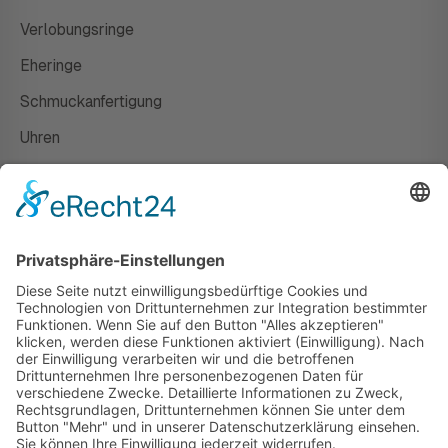
Verlobungsringe
Eheringe
Schmuckanfertigung
Uhren
Gutscheine
HAUS
Susanne Steiger
Geschäfte
Newsletter
Kontakt