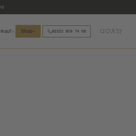
nd
nkauf
Shop
02222 939 74 68