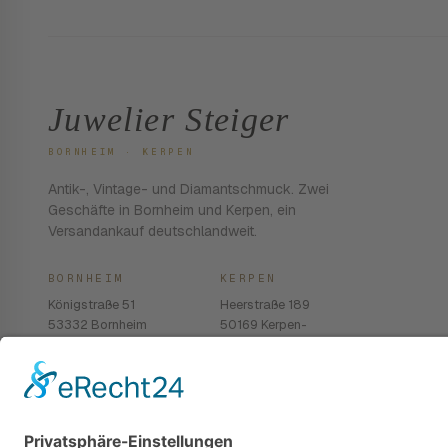
Juwelier Steiger
BORNHEIM · KERPEN
Antik-, Vintage- und Diamantschmuck. Zwei
Geschäfte in Bornheim und Kerpen, ein
Versandankauf deutschlandweit.
BORNHEIM
KERPEN
Königstraße 51
Heerstraße 189
53332 Bornheim
50169 Kerpen-
Balkhausen
02222 · 939 74 68
02237 · 603 96 13