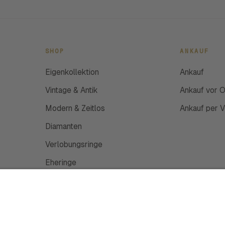
SHOP
ANKAUF
Eigenkollektion
Ankauf
Vintage & Antik
Ankauf vor O
Modern & Zeitlos
Ankauf per 
Diamanten
Verlobungsringe
Eheringe
Schmuckanfertigung
Uhren
Gutscheine