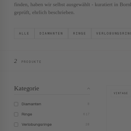
finden, haben wir selbst ausgewählt - kuratiert in B
geprüft, ehrlich beschrieben.
ALLE
DIAMANTEN
RINGE
VERLOBUNGSRIN
2
PRODUKTE
Kategorie
VINTAGE
Diamanten
8
Ringe
617
Verlobungsringe
20