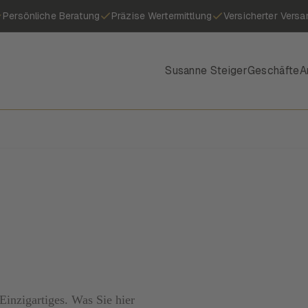
Persönliche Beratung
Präzise Wertermittlung
Versicherter Versa
Susanne Steiger
Geschäfte
A
inzigartiges. Was Sie hier