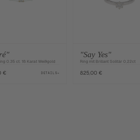
ré"
"Say Yes"
Ring 0.35 ct. 18 Karat Weißgold
Ring mit Brillant Solitär 0,22ct
0
€
825,00
€
DETAILS
→