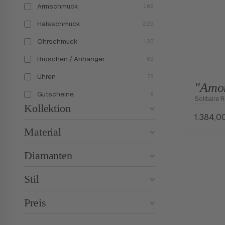
Armschmuck
102
Halsschmuck
229
Ohrschmuck
133
Broschen / Anhänger
89
Uhren
78
"Amo
Gutscheine
5
Solitaire 
Kollektion
1.384,0
Material
Diamanten
Stil
Preis