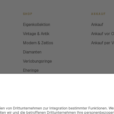
SHOP
ANKAUF
Eigenkollektion
Ankauf
Vintage & Antik
Ankauf vor O
Modern & Zeitlos
Ankauf per 
Diamanten
Verlobungsringe
Eheringe
Schmuckanfertigung
Uhren
Gutscheine