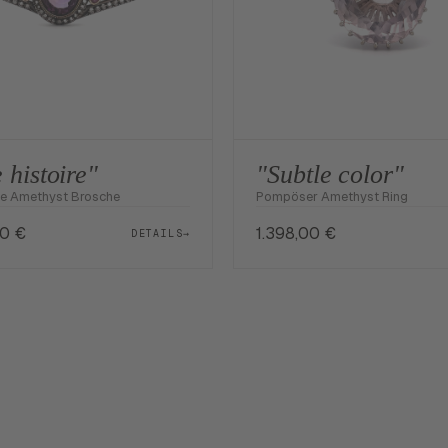
 histoire"
"Subtle color"
he Amethyst Brosche
Pompöser Amethyst Ring
00
€
1.398,00
€
DETAILS
→