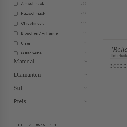
Armschmuck
100
Halsschmuck
229
Ohrschmuck
131
Broschen / Anhänger
89
Uhren
78
"Belle
Gutscheine
5
Historisc
Material
3.000,
Diamanten
Stil
Preis
FILTER ZURÜCKSETZEN