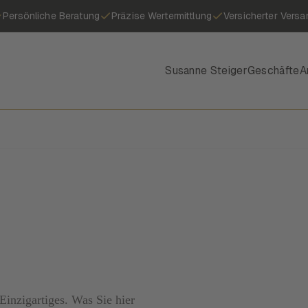
Persönliche Beratung
Präzise Wertermittlung
Versicherter Versa
Susanne Steiger
Geschäfte
A
inzigartiges. Was Sie hier