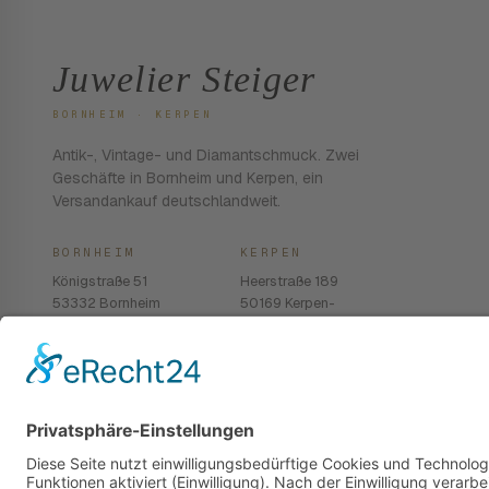
Juwelier Steiger
BORNHEIM · KERPEN
Antik-, Vintage- und Diamantschmuck. Zwei
Geschäfte in Bornheim und Kerpen, ein
Versandankauf deutschlandweit.
BORNHEIM
KERPEN
Königstraße 51
Heerstraße 189
53332 Bornheim
50169 Kerpen-
Balkhausen
02222 · 939 74 68
02237 · 603 96 13