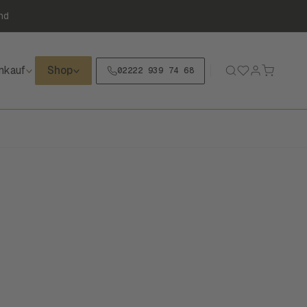
nd
nkauf
Shop
02222 939 74 68