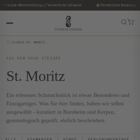
Präzise Wertermittlung
Versicherter Versand
Persönliche Beratung
/
SCHMUCK
/
ST. MORITZ
AUS DEM HAUS STEIGER
St. Moritz
Ein erlesenes Schmuckstück ist etwas Besonderes und
Einzigartiges. Was Sie hier finden, haben wir selbst
ausgewählt - kuratiert in Bornheim und Kerpen,
gemmologisch geprüft, ehrlich beschrieben.
ALLE
DIAMANTEN
RINGE
VERLOBUNGSRINGE