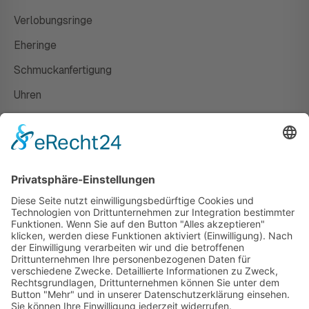
Verlobungsringe
Eheringe
Schmuckanfertigung
Uhren
Gutscheine
HAUS
Susanne Steiger
Geschäfte
Newsletter
Kontakt