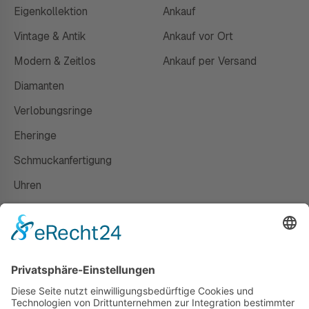
Eigenkollektion
Ankauf
Vintage & Antik
Ankauf vor Ort
Modern & Zeitlos
Ankauf per Versand
Diamanten
Verlobungsringe
Eheringe
Schmuckanfertigung
Uhren
Gutscheine
HAUS
Susanne Steiger
Geschäfte