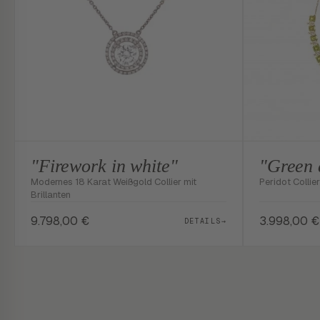
"Firework in white"
"Green
Modernes 18 Karat Weißgold Collier mit
Peridot Collie
Brillanten
9.798,00
€
3.998,00
€
DETAILS
→