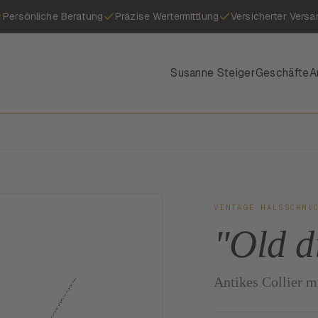
Persönliche Beratung
Präzise Wertermittlung
Versicherter Versa
Susanne Steiger
Geschäfte
A
VINTAGE HALSSCHMU
"Old d
Antikes Collier 