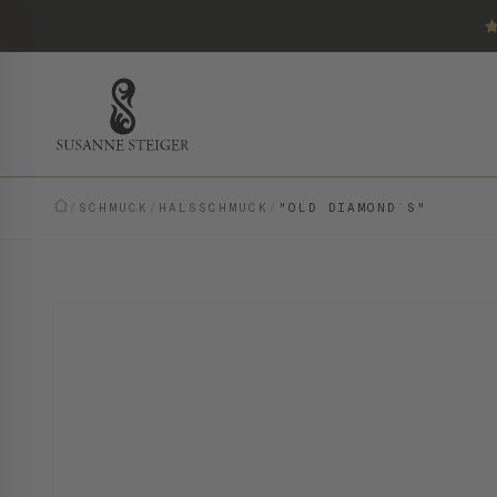
/
SCHMUCK
/
HALSSCHMUCK
/
"OLD DIAMOND´S"
VINTAGE · EINZELSTÜCK