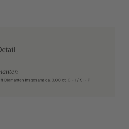
etail
manten
iff Diamanten insgesamt ca. 3.00 ct. G - I / Si - P