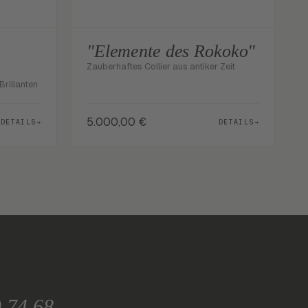
"Elemente des Rokoko"
Zauberhaftes Collier aus antiker Zeit
rillanten
5.000,00
€
DETAILS
→
DETAILS
→
9 74 68