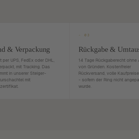
- 03
nd & Verpackung
Rückgabe & Umtau
rt per UPS, FedEx oder DHL,
14 Tage Rückgaberecht ohne
erpackt, mit Tracking. Das
von Gründen. Kostenfreier
mmt in unserer Steiger-
Rückversand, volle Kaufpreise
urschachtel mit
- sofern der Ring nicht angep
zertifikat.
wurde.