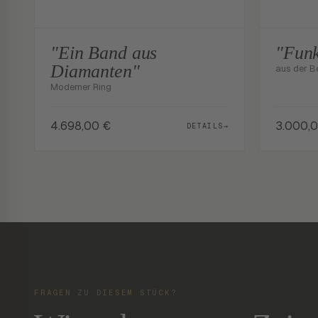
"Ein Band aus
"Funk
Diamanten"
aus der B
Moderner Ring
4.698,00
€
3.000,
DETAILS
→
FRAGEN ZU DIESEM STÜCK?