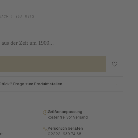
NACH § 25A USTG.
 aus der Zeit um 1900...
 Stück?
Frage zum Produkt stellen
→
Größenanpassung
kostenfrei vor Versand
Persönlich beraten
rt
02222 · 939 74 68