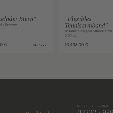
elnder Stern"
"Flexibles
Tennisarmband"
elle Époque
18 Karat Gelbgold Armband mit B
3.00 ct.
00
€
10.498,00
€
DETAILS
→
DIREKT SPRECHEN
02222 · 93