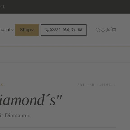
nd
nkauf
Shop
02222 939 74 68
CK
ART.-NR. 10006.1
iamond´s"
mit Diamanten