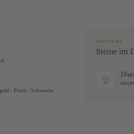
EDELSTEINE
Steine im D
ck
Dia
Altschl
old / Platin / Schauseite