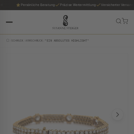
Persönliche Beratung
Präzise Wertermittlung
Versicherter Versand
/
SCHMUCK
/
ARMSCHMUCK
/
"EIN ABSOLUTES HIGHLIGHT"
VINTAGE · EINZELSTÜCK