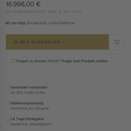
16.998,00
€
DIFFERENZBESTEUERT NACH § 25A USTG.
1 vorrätig
· Einzelstück, sofort lieferbar
IN DEN WARENKORB
→
Fragen zu diesem Stück?
Frage zum Produkt stellen
→
Versichert versendet
via UPS, FedEx & DHL
Größenanpassung
kostenfrei vor Versand
14 Tage Rückgabe
kostenfrei, unkompliziert