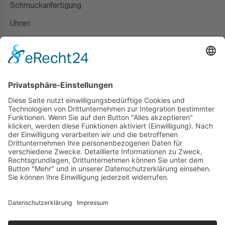
Schmuckanfertigung
Uhren
Gutscheine
HAUS
Susanne Steiger
Geschäfte
Newsletter
Kontakt
© 2026 JUWELIER STEIGER
IMPRESSUM
AGB
DATENSCHUTZ
WIDERRUF