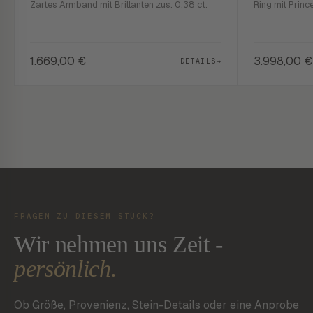
Zartes Armband mit Brillanten zus. 0.38 ct.
Ring mit Prin
1.669,00
€
3.998,00
€
DETAILS
→
FRAGEN ZU DIESEM STÜCK?
Wir nehmen uns Zeit -
persönlich.
Ob Größe, Provenienz, Stein-Details oder eine Anprobe