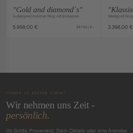
"Gold and diamond´s"
"Klassi
Außergewöhnlicher Ring mit Brillanten
Weißgold Ring 
5.998,00
€
3.398,00
€
DETAILS
→
FRAGEN ZU DIESEM STÜCK?
Wir nehmen uns Zeit -
persönlich.
Ob Größe, Provenienz, Stein-Details oder eine Anprobe