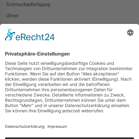
Schmuckanfertigung
Uhren
Gutscheine
HAUS
Susanne Steiger
Geschäfte
Newsletter
Kontakt
© 2026 JUWELIER STEIGER
IMPRESSUM
AGB
DATENSCHUTZ
WIDERRUF