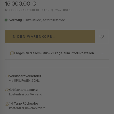
16.000,00
€
DIFFERENZBESTEUERT NACH § 25A USTG.
1 vorrätig
· Einzelstück, sofort lieferbar
IN DEN WARENKORB
→
Fragen zu diesem Stück?
Frage zum Produkt stellen
→
Versichert versendet
via UPS, FedEx & DHL
Größenanpassung
kostenfrei vor Versand
14 Tage Rückgabe
kostenfrei, unkompliziert