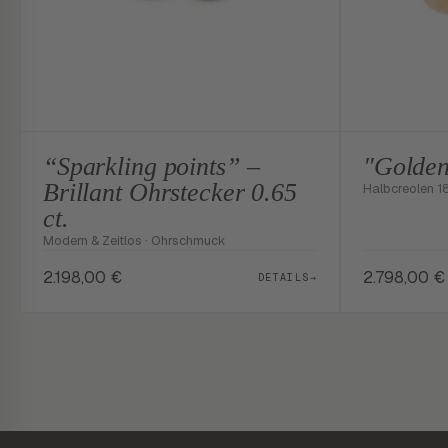
“Sparkling points” –
"Golden
Brillant Ohrstecker 0.65
Halbcreolen 1
ct.
Modern & Zeitlos · Ohrschmuck
2.198,00
€
2.798,00
€
DETAILS
→