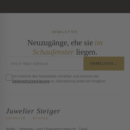
NEWSLETTER
Neuzugänge, ehe sie
im
Schaufenster
liegen.
E-Mail-Adresse
ANMELDEN
→
Ich möchte den Newsletter erhalten und stimme der
Datenschutzerklärung
zu. Abmeldung jederzeit möglich.
Juwelier Steiger
BORNHEIM · KERPEN
Antik-, Vintage- und Diamantschmuck. Zwei