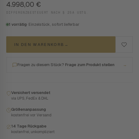
4.998,00
€
DIFFERENZBESTEUERT NACH § 25A USTG.
1 vorrätig
· Einzelstück, sofort lieferbar
IN DEN WARENKORB
→
Fragen zu diesem Stück?
Frage zum Produkt stellen
→
Versichert versendet
via UPS, FedEx & DHL
Größenanpassung
kostenfrei vor Versand
14 Tage Rückgabe
kostenfrei, unkompliziert