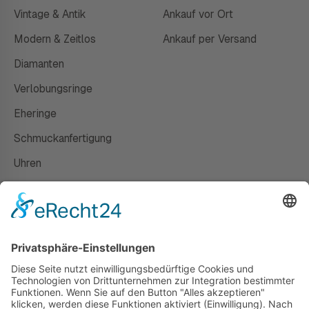
Vintage & Antik
Ankauf vor Ort
Modern & Zeitlos
Ankauf per Versand
Diamanten
Verlobungsringe
Eheringe
Schmuckanfertigung
Uhren
Gutscheine
HAUS
Susanne Steiger
Geschäfte