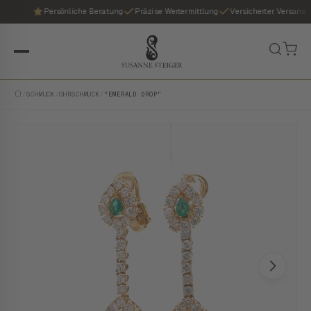
Persönliche Beratung
Präzise Wertermittlung
Versicherter Versand
/
SCHMUCK
/
OHRSCHMUCK
/
"EMERALD DROP"
VINTAGE · EINZELSTÜCK