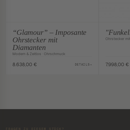
“Glamour” – Imposante
"Funkel
Ohrstecker mit
Ohrstecker mit
Diamanten
Modern & Zeitlos · Ohrschmuck
8.638,00
€
7.998,00
€
DETAILS
→
FRAGEN ZU DIESEM STÜCK?