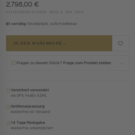
2.798,00
€
DIFFERENZBESTEUERT NACH § 25A USTG.
1 vorrätig
· Einzelstück, sofort lieferbar
IN DEN WARENKORB
→
Fragen zu diesem Stück?
Frage zum Produkt stellen
→
Versichert versendet
via UPS, FedEx & DHL
Größenanpassung
kostenfrei vor Versand
14 Tage Rückgabe
kostenfrei, unkompliziert