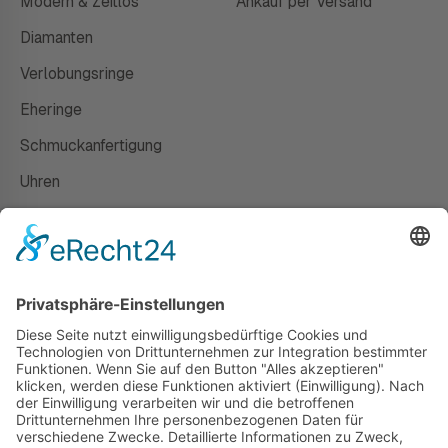
Modern & Zeitlos
Ankauf per Versand
Diamanten
Verlobungsringe
Eheringe
Schmuckanfertigung
Uhren
Gutscheine
HAUS
Susanne Steiger
Geschäfte
Newsletter
Kontakt