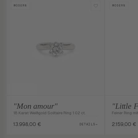
MODERN
MODERN
"Mon amour"
"Little 
18 Karat Weißgold Solitaire Ring 1.02 ct.
Feiner Ring mit
13.998,00
€
2.159,00
€
DETAILS
→