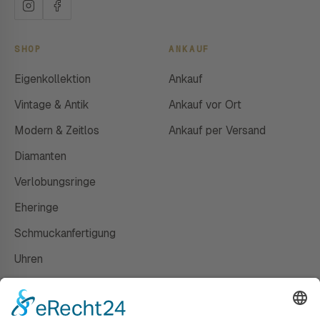
SHOP
ANKAUF
Eigenkollektion
Ankauf
Vintage & Antik
Ankauf vor Ort
Modern & Zeitlos
Ankauf per Versand
Diamanten
Verlobungsringe
Eheringe
Schmuckanfertigung
Uhren
Gutscheine