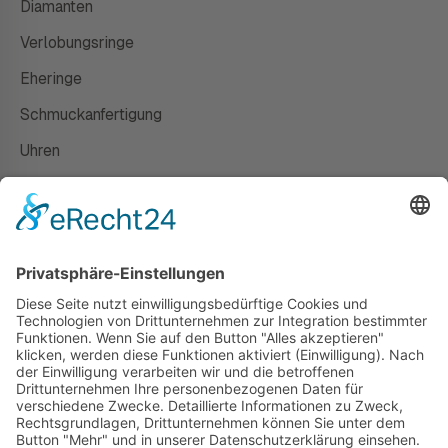
Diamanten
Verlobungsringe
Eheringe
Schmuckanfertigung
Uhren
Gutscheine
HAUS
Susanne Steiger
Geschäfte
Newsletter
Kontakt