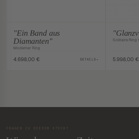
"Ein Band aus
"Glanzv
Diamanten"
Solitaire Ring 
Moderner Ring
4.698,00
€
5.998,00
€
DETAILS
→
FRAGEN ZU DIESEM STÜCK?