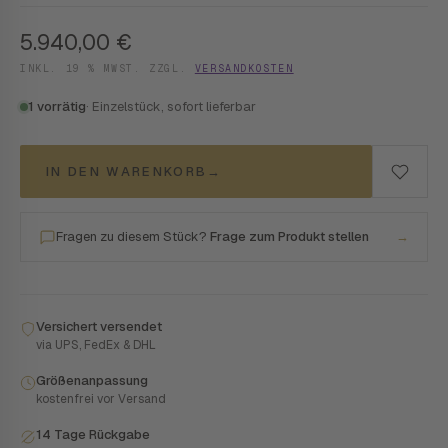
5.940,00
€
INKL. 19 % MWST. ZZGL.
VERSANDKOSTEN
1 vorrätig
· Einzelstück, sofort lieferbar
IN DEN WARENKORB
→
Fragen zu diesem Stück?
Frage zum Produkt stellen
→
Versichert versendet
via UPS, FedEx & DHL
Größenanpassung
kostenfrei vor Versand
14 Tage Rückgabe