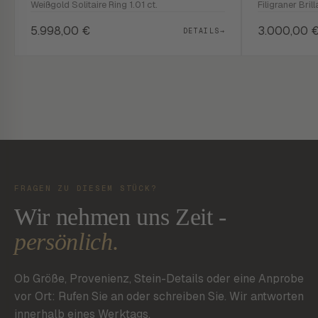
Weißgold Solitaire Ring 1.01 ct.
Filigraner Brill
5.998,00
€
3.000,00
DETAILS
→
FRAGEN ZU DIESEM STÜCK?
Wir nehmen uns Zeit -
persönlich.
Ob Größe, Provenienz, Stein-Details oder eine Anprobe
vor Ort: Rufen Sie an oder schreiben Sie. Wir antworten
innerhalb eines Werktags.