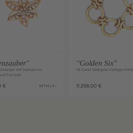
enzauber"
"Golden Six"
Anhänger mit Diamant im
18 Karat Gelbgold Vintage Arm
 und Perlchen
0
€
11.298,00
€
DETAILS
→