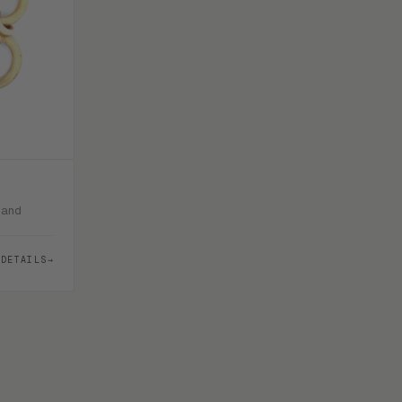
band
DETAILS
→