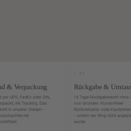
- 03
nd & Verpackung
Rückgabe & Umtau
rt per UPS, FedEx oder DHL,
14 Tage Rückgaberecht ohne
erpackt, mit Tracking. Das
von Gründen. Kostenfreier
mmt in unserer Steiger-
Rückversand, volle Kaufpreise
urschachtel mit
- sofern der Ring nicht angep
zertifikat.
wurde.