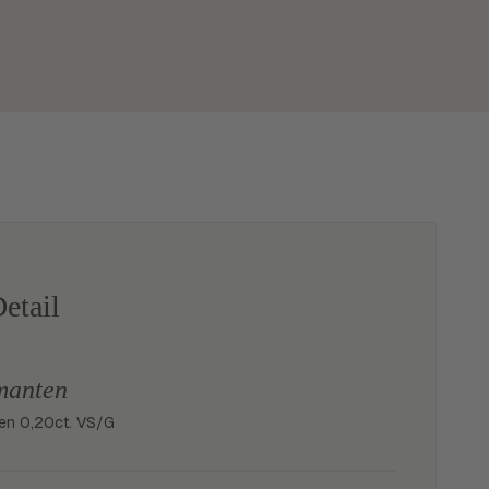
etail
manten
nten 0,20ct. VS/G