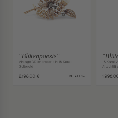
"Blütenpoesie"
"Blüt
Vintage Blütenbrosche in 18 Karat
18 Karat 
Gelbgold
Altschliff
2.198,00
€
1.998,0
DETAILS
→