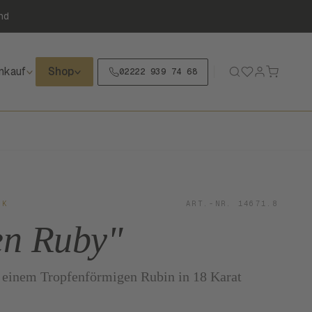
nd
nkauf
Shop
02222 939 74 68
CK
ART.-NR. 14671.8
en Ruby"
t einem Tropfenförmigen Rubin in 18 Karat