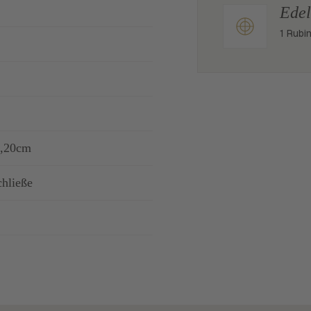
Edel
1 Rubi
1,20cm
chließe