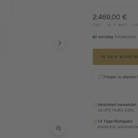
2.469,00
€
INKL. 19 % MWST. Z
1 vorrätig
· Einzelstück,
IN DEN WARE
Fragen zu diesem
Versichert versendet
via UPS, FedEx & DHL
14 Tage Rückgabe
kostenfrei, unkomplizie