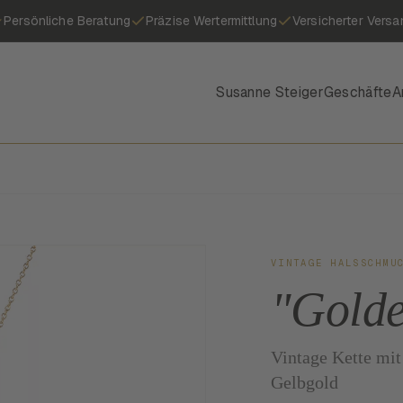
Persönliche Beratung
Präzise Wertermittlung
Versicherter Versa
Susanne Steiger
Geschäfte
A
VINTAGE HALSSCHMU
"Gold
Vintage Kette mi
Gelbgold