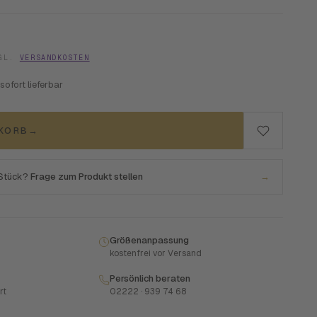
ZGL.
VERSANDKOSTEN
 sofort lieferbar
NKORB
→
 Stück?
Frage zum Produkt stellen
→
Größenanpassung
kostenfrei vor Versand
Persönlich beraten
rt
02222 · 939 74 68