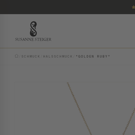
/
SCHMUCK
/
HALSSCHMUCK
/
"GOLDEN RUBY"
VINTAGE · EINZELSTÜCK