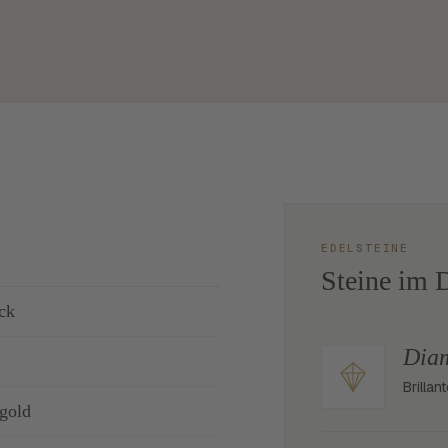
EDELSTEINE
Steine im D
ck
Dia
Brilla
gold