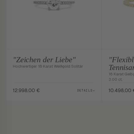
"Zeichen der Liebe"
"Flexibl
Tennis
Hochwertiger 18 Karat Weißgold Solitär
18 Karat Gelb
3.00 ct.
12.998,00
€
10.498,00
DETAILS
→