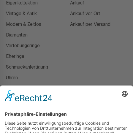
Eigenkollektion
Ankauf
Vintage & Antik
Ankauf vor Ort
Modern & Zeitlos
Ankauf per Versand
Diamanten
Verlobungsringe
Eheringe
Schmuckanfertigung
Uhren
Gutscheine
HAUS
Susanne Steiger
Geschäfte