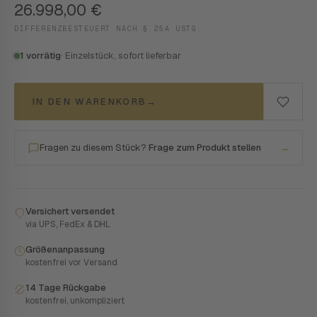
26.998,00
€
DIFFERENZBESTEUERT NACH § 25A USTG.
1 vorrätig
· Einzelstück, sofort lieferbar
IN DEN WARENKORB
→
Fragen zu diesem Stück?
Frage zum Produkt stellen
→
Versichert versendet
via UPS, FedEx & DHL
Größenanpassung
kostenfrei vor Versand
14 Tage Rückgabe
kostenfrei, unkompliziert