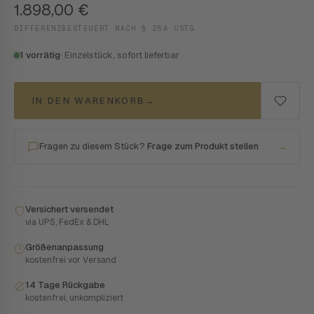
1.898,00
€
DIFFERENZBESTEUERT NACH § 25A USTG.
1 vorrätig
· Einzelstück, sofort lieferbar
IN DEN WARENKORB
→
Fragen zu diesem Stück?
Frage zum Produkt stellen
→
Versichert versendet
via UPS, FedEx & DHL
Größenanpassung
kostenfrei vor Versand
14 Tage Rückgabe
kostenfrei, unkompliziert