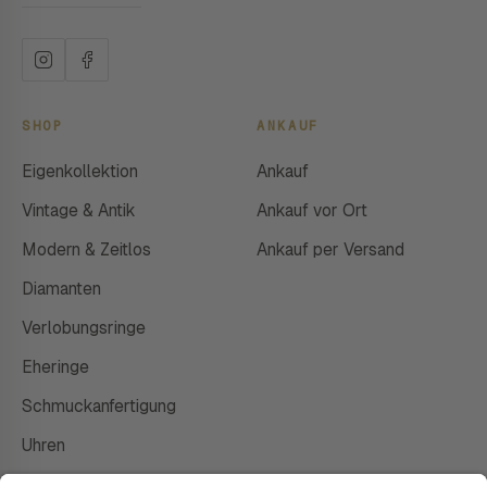
SHOP
ANKAUF
Eigenkollektion
Ankauf
Vintage & Antik
Ankauf vor Ort
Modern & Zeitlos
Ankauf per Versand
Diamanten
Verlobungsringe
Eheringe
Schmuckanfertigung
Uhren
Gutscheine