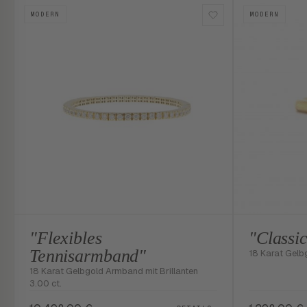
MODERN
MODERN
"Flexibles
"Classi
Tennisarmband"
18 Karat Gelb
18 Karat Gelbgold Armband mit Brillanten
3.00 ct.