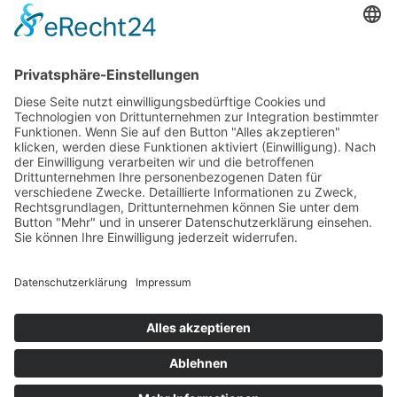
HAUS
Susanne Steiger
Geschäfte
Newsletter
Kontakt
© 2026 JUWELIER STEIGER
IMPRESSUM
AGB
DATENSCHUTZ
WIDERRUF
VERTRAG WIDERRUFEN
PERFORMANCE BY ·
GREITMANN