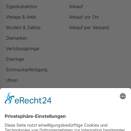
Eigenkollektion
Ankauf
Vintage & Antik
Ankauf vor Ort
Modern & Zeitlos
Ankauf per Versand
Diamanten
Verlobungsringe
Eheringe
Schmuckanfertigung
Uhren
Gutscheine
HAUS
Susanne Steiger