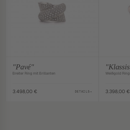
"Pavé"
"Klassi
Breiter Ring mit Brillanten
Weißgold Ring 
3.498,00
€
3.398,00
€
DETAILS
→