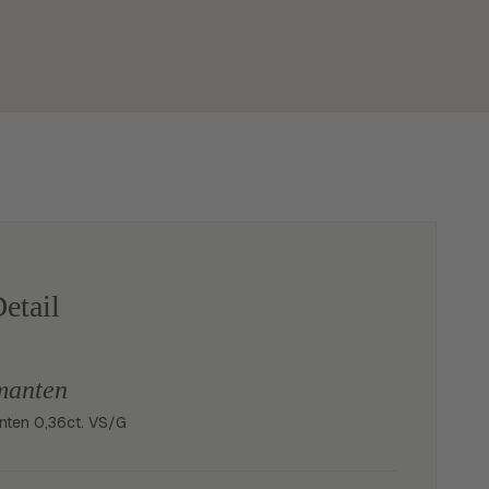
etail
manten
lanten 0,36ct. VS/G