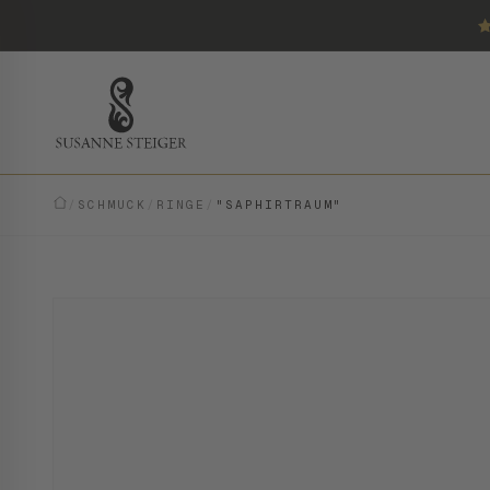
/
SCHMUCK
/
RINGE
/
"SAPHIRTRAUM"
VINTAGE · EINZELSTÜCK