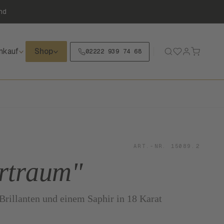
nd
nkauf
Shop
02222 939 74 68
ART.-NR. 15089.2
rtraum"
Brillanten und einem Saphir in 18 Karat