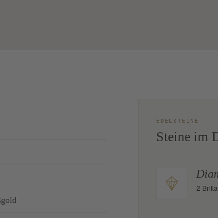
EDELSTEINE
Steine im D
Dia
2 Bril
ßgold