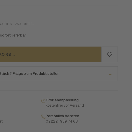
NACH § 25A USTG.
 sofort lieferbar
NKORB
→
 Stück?
Frage zum Produkt stellen
→
Größenanpassung
kostenfrei vor Versand
Persönlich beraten
rt
02222 · 939 74 68