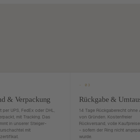
- 03
nd & Verpackung
Rückgabe & Umtau
rt per UPS, FedEx oder DHL,
14 Tage Rückgaberecht ohne
erpackt, mit Tracking. Das
von Gründen. Kostenfreier
mmt in unserer Steiger-
Rückversand, volle Kaufpreise
urschachtel mit
- sofern der Ring nicht angep
zertifikat.
wurde.