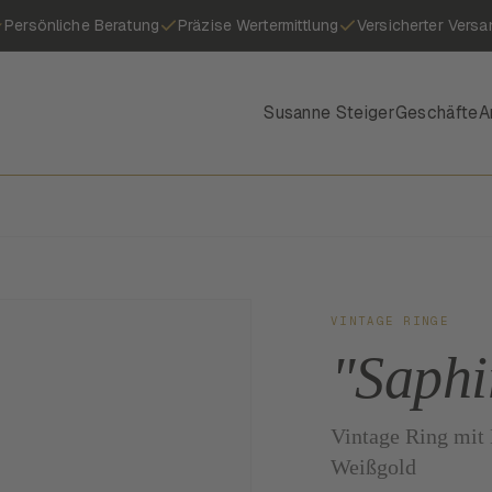
Persönliche Beratung
Präzise Wertermittlung
Versicherter Versa
Susanne Steiger
Geschäfte
A
VINTAGE RINGE
"Saphi
Vintage Ring mit 
Weißgold