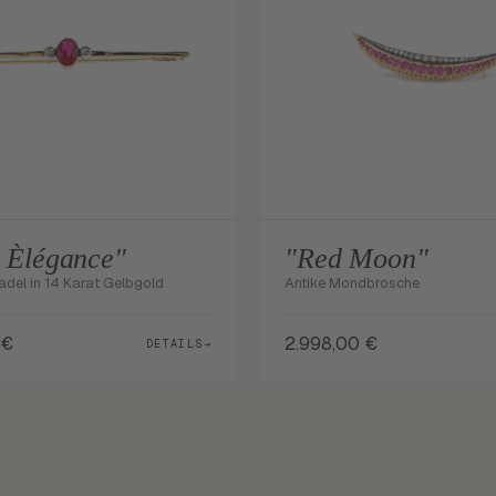
t Èlégance"
"Red Moon"
adel in 14 Karat Gelbgold
Antike Mondbrosche
€
2.998,00
€
DETAILS
→