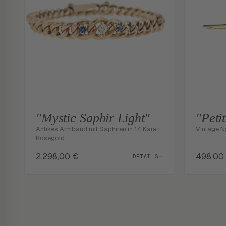
"Mystic Saphir Light"
"Peti
Antikes Armband mit Saphiren in 14 Karat
Vintage N
Roségold
2.298,00
€
498,00
DETAILS
→