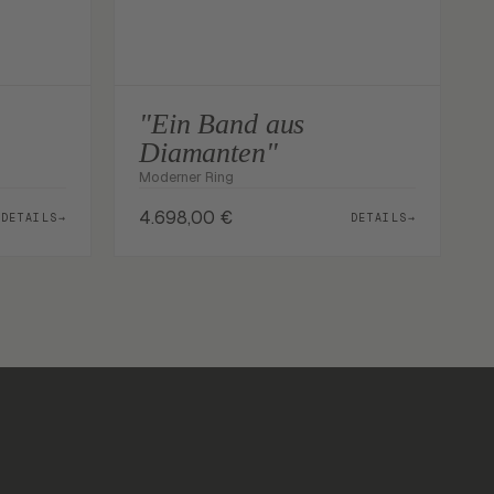
"Ein Band aus
Diamanten"
Moderner Ring
4.698,00
€
DETAILS
→
DETAILS
→