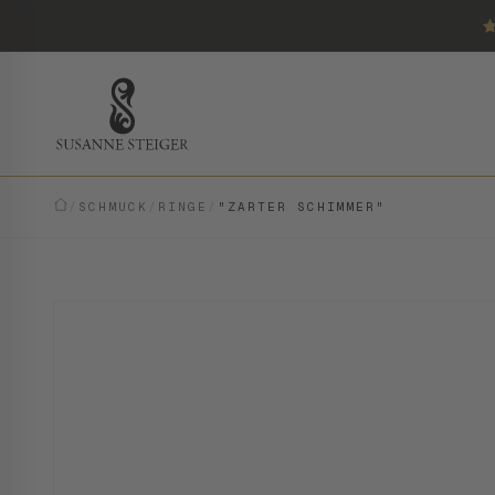
/
SCHMUCK
/
RINGE
/
"ZARTER SCHIMMER"
MODERN · EINZELSTÜCK