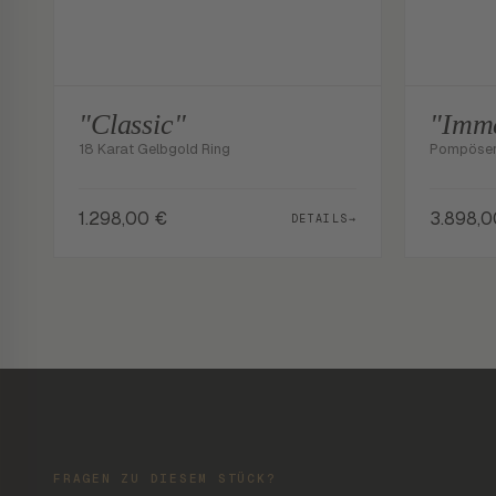
"Classic"
"Imm
18 Karat Gelbgold Ring
Pompöser 
1.298,00
€
3.898,
DETAILS
→
FRAGEN ZU DIESEM STÜCK?