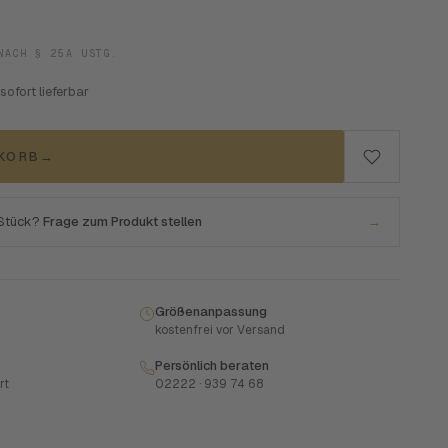
NACH § 25A USTG.
 sofort lieferbar
NKORB
→
 Stück?
Frage zum Produkt stellen
→
Größenanpassung
kostenfrei vor Versand
Persönlich beraten
rt
02222 · 939 74 68