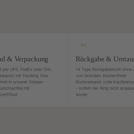
- 03
nd & Verpackung
Rückgabe & Umtau
rt per UPS, FedEx oder DHL,
14 Tage Rückgaberecht ohne
erpackt, mit Tracking. Das
von Gründen. Kostenfreier
mmt in unserer Steiger-
Rückversand, volle Kaufpreise
urschachtel mit
- sofern der Ring nicht angep
zertifikat.
wurde.