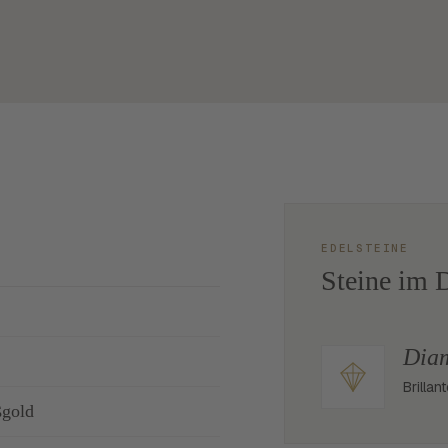
EDELSTEINE
Steine im D
Dia
Brillan
ßgold