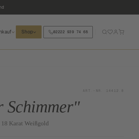
nd
nkauf
Shop
02222 939 74 68
ART.-NR. 14412.8
r Schimmer"
n 18 Karat Weißgold