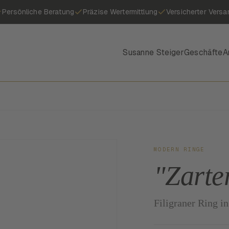
Persönliche Beratung
Präzise Wertermittlung
Versicherter Versa
Susanne Steiger
Geschäfte
A
MODERN RINGE
"Zarte
Filigraner Ring i