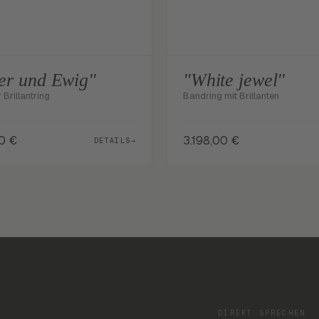
er und Ewig"
"White jewel"
Brillantring
Bandring mit Brillanten
00
€
3.198,00
€
DETAILS
→
DIREKT SPRECHEN