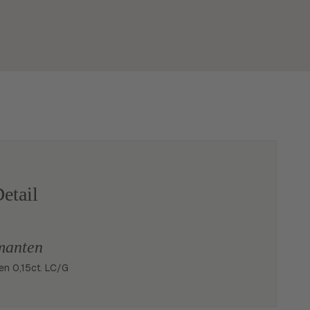
etail
manten
ten 0,15ct. LC/G