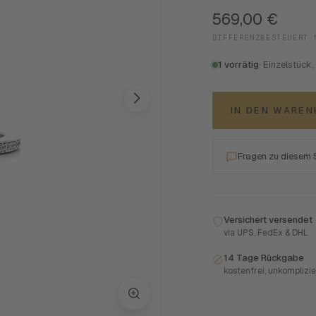
569,00
€
DIFFERENZBESTEUERT 
1 vorrätig
· Einzelstück,
IN DEN WARE
Fragen zu diesem
Versichert versendet
via UPS, FedEx & DHL
14 Tage Rückgabe
kostenfrei, unkomplizie