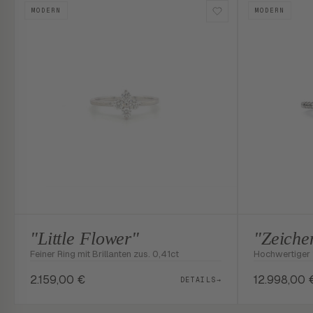
MODERN
MODERN
"Little Flower"
"Zeiche
Feiner Ring mit Brillanten zus. 0,41ct
Hochwertiger 
2.159,00
€
12.998,00
DETAILS
→