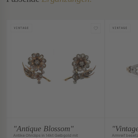
VINTAGE
VINTAGE
"Antique Blossom"
"Vintag
Antike Ohrclips in 14kt Gelbgold mit
Armreif beset