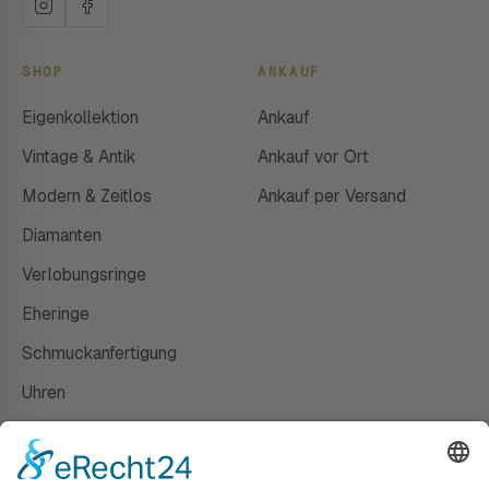
SHOP
ANKAUF
Eigenkollektion
Ankauf
Vintage & Antik
Ankauf vor Ort
Modern & Zeitlos
Ankauf per Versand
Diamanten
Verlobungsringe
Eheringe
Schmuckanfertigung
Uhren
Gutscheine