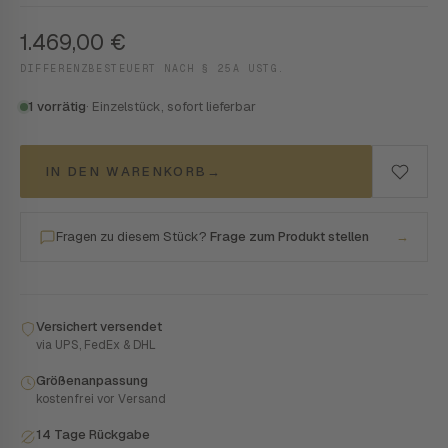
1.469,00
€
DIFFERENZBESTEUERT NACH § 25A USTG.
1 vorrätig
· Einzelstück, sofort lieferbar
IN DEN WARENKORB
→
Fragen zu diesem Stück?
Frage zum Produkt stellen
→
Versichert versendet
via UPS, FedEx & DHL
Größenanpassung
kostenfrei vor Versand
14 Tage Rückgabe