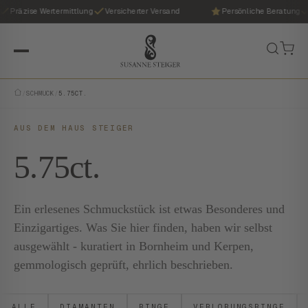
Präzise Wertermittlung
Versicherter Versand
Persönliche Beratung
/
SCHMUCK
/
5.75CT.
AUS DEM HAUS STEIGER
5.75ct.
Ein erlesenes Schmuckstück ist etwas Besonderes und
Einzigartiges. Was Sie hier finden, haben wir selbst
ausgewählt - kuratiert in Bornheim und Kerpen,
gemmologisch geprüft, ehrlich beschrieben.
ALLE
DIAMANTEN
RINGE
VERLOBUNGSRINGE