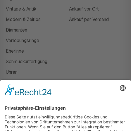
Vintage & Antik
Ankauf vor Ort
Modern & Zeitlos
Ankauf per Versand
Diamanten
Verlobungsringe
Eheringe
Schmuckanfertigung
Uhren
Gutscheine
HAUS
Susanne Steiger
Geschäfte