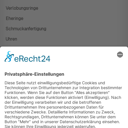
Verlobungsringe
Eheringe
Schmuckanfertigung
Uhren
Gutscheine
HAUS
Susanne Steiger
Geschäfte
Newsletter
Kontakt