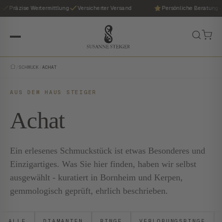
Präzise Wertermittlung
Versicherter Versand
Persönliche Beratung
/
SCHMUCK
/
ACHAT
AUS DEM HAUS STEIGER
Achat
Ein erlesenes Schmuckstück ist etwas Besonderes und
Einzigartiges. Was Sie hier finden, haben wir selbst
ausgewählt - kuratiert in Bornheim und Kerpen,
gemmologisch geprüft, ehrlich beschrieben.
ALLE
DIAMANTEN
RINGE
VERLOBUNGSRINGE