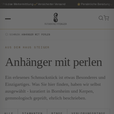
Präzise Wertermittlung
Versicherter Versand
Persönliche Beratung
/
SCHMUCK
/
ANHÄNGER MIT PERLEN
AUS DEM HAUS STEIGER
Anhänger mit perlen
Ein erlesenes Schmuckstück ist etwas Besonderes und
Einzigartiges. Was Sie hier finden, haben wir selbst
ausgewählt - kuratiert in Bornheim und Kerpen,
gemmologisch geprüft, ehrlich beschrieben.
ALLE
DIAMANTEN
RINGE
VERLOBUNGSRINGE