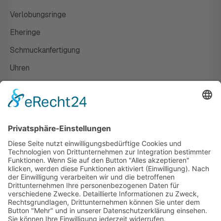
Verlobungsringe
Eheringe
Schmuckanfertigung
Uhren
Gutscheine
HAUS
Susanne Steiger
Geschäfte
Newsletter
Kontakt