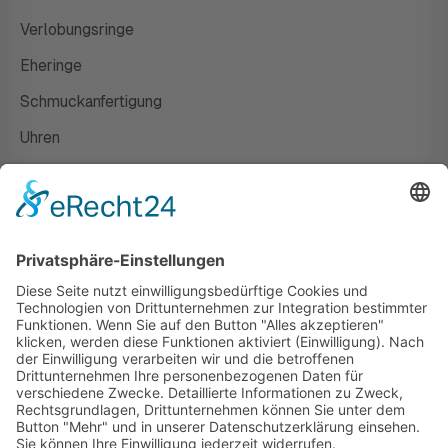
Verlobungsringe
Eheringe
Schmuckanfertigung
Uhren
Gutscheine
HAUS
Susanne Steiger
Geschäfte
Newsletter
Kontakt