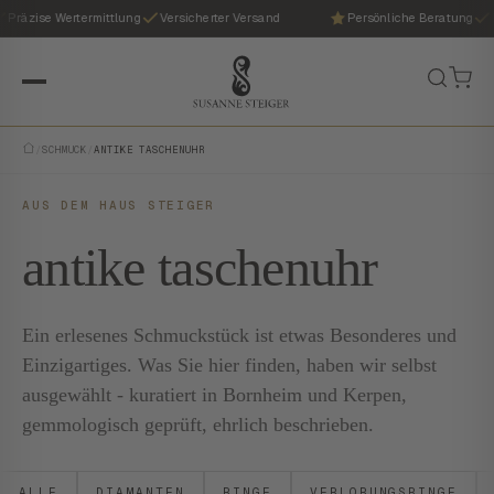
Präzise Wertermittlung
Versicherter Versand
Persönliche Beratung
P
/
SCHMUCK
/
ANTIKE TASCHENUHR
AUS DEM HAUS STEIGER
antike taschenuhr
Ein erlesenes Schmuckstück ist etwas Besonderes und
Einzigartiges. Was Sie hier finden, haben wir selbst
ausgewählt - kuratiert in Bornheim und Kerpen,
gemmologisch geprüft, ehrlich beschrieben.
ALLE
DIAMANTEN
RINGE
VERLOBUNGSRINGE