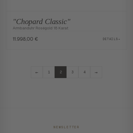
"Chopard Classic"
Armbanduhr Roségold 18 Karat
11.998,00
€
DETAILS
→
←
→
1
2
3
4
NEWSLETTER