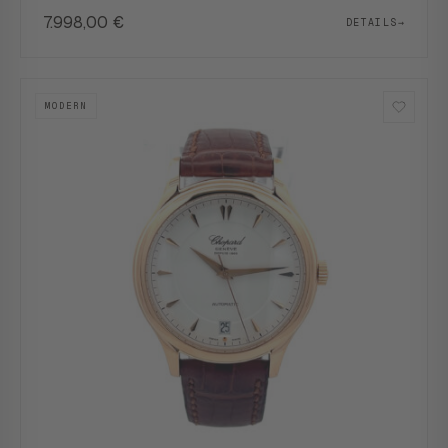
7.998,00
€
DETAILS
→
MODERN