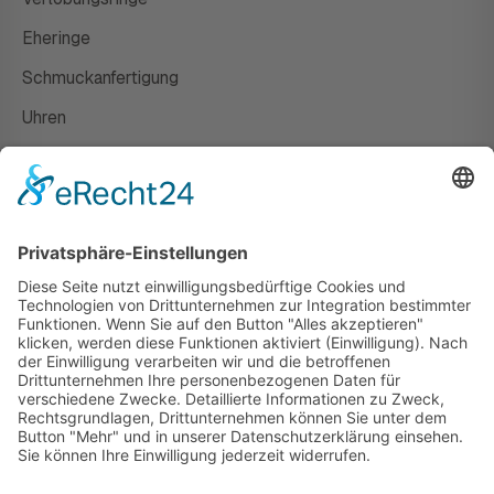
Eheringe
Schmuckanfertigung
Uhren
Gutscheine
HAUS
Susanne Steiger
Geschäfte
Newsletter
Kontakt