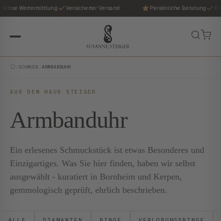
ise Wertermittlung
Versicherter Versand
Persönliche Beratung
Präzis
/
SCHMUCK
/
ARMBANDUHR
AUS DEM HAUS STEIGER
Armbanduhr
Ein erlesenes Schmuckstück ist etwas Besonderes und
Einzigartiges. Was Sie hier finden, haben wir selbst
ausgewählt - kuratiert in Bornheim und Kerpen,
gemmologisch geprüft, ehrlich beschrieben.
ALLE
DIAMANTEN
RINGE
VERLOBUNGSRINGE