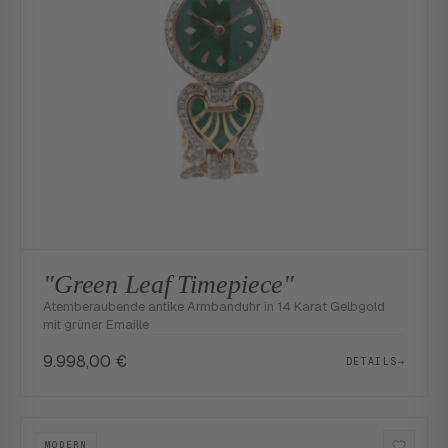
"Green Leaf Timepiece"
Atemberaubende antike Armbanduhr in 14 Karat Gelbgold
mit grüner Emaille
9.998,00
€
DETAILS
→
MODERN