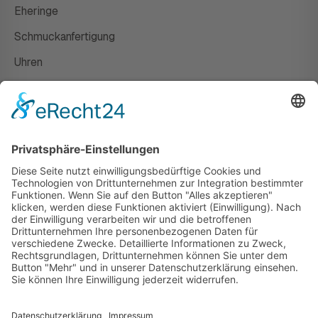
Eheringe
Schmuckanfertigung
Uhren
Gutscheine
HAUS
Susanne Steiger
Geschäfte
Newsletter
Kontakt
© 2026 JUWELIER STEIGER