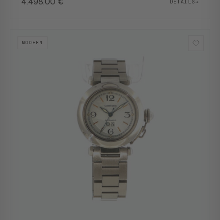
4.498,00
€
DETAILS
→
MODERN