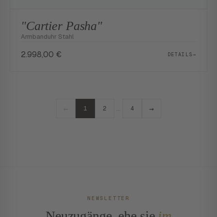
"Cartier Pasha"
Armbanduhr Stahl
2.998,00
€
DETAILS
→
←
→
…
1
2
4
NEWSLETTER
Neuzugänge, ehe sie
im