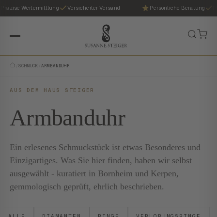
zise Wertermittlung
Versicherter Versand
Persönliche Beratung
Präz
/
SCHMUCK
/
ARMBANDUHR
AUS DEM HAUS STEIGER
Armbanduhr
Ein erlesenes Schmuckstück ist etwas Besonderes und
Einzigartiges. Was Sie hier finden, haben wir selbst
ausgewählt - kuratiert in Bornheim und Kerpen,
gemmologisch geprüft, ehrlich beschrieben.
ALLE
DIAMANTEN
RINGE
VERLOBUNGSRINGE