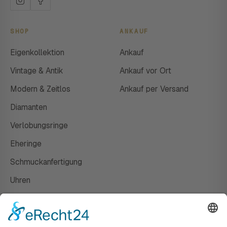
SHOP
ANKAUF
Eigenkollektion
Ankauf
Vintage & Antik
Ankauf vor Ort
Modern & Zeitlos
Ankauf per Versand
Diamanten
Verlobungsringe
Eheringe
Schmuckanfertigung
Uhren
Gutscheine