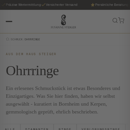
Präzise Wertermittlung
Versicherter Versand
Persönliche Beratung
/
SCHMUCK
/
OHRRRINGE
AUS DEM HAUS STEIGER
Ohrrringe
Ein erlesenes Schmuckstück ist etwas Besonderes und
Einzigartiges. Was Sie hier finden, haben wir selbst
ausgewählt - kuratiert in Bornheim und Kerpen,
gemmologisch geprüft, ehrlich beschrieben.
ALLE
DIAMANTEN
RINGE
VERLOBUNGSRINGE