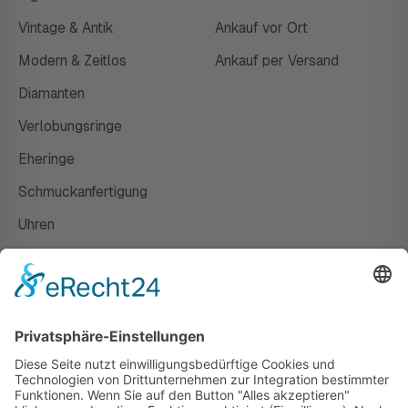
Vintage & Antik
Ankauf vor Ort
Modern & Zeitlos
Ankauf per Versand
Diamanten
Verlobungsringe
Eheringe
Schmuckanfertigung
Uhren
Gutscheine
HAUS
Susanne Steiger
Geschäfte