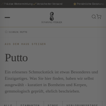
Präzise Wertermittlung
Versicherter Versand
Persönliche Beratung
/
SCHMUCK
/
PUTTO
AUS DEM HAUS STEIGER
Putto
Ein erlesenes Schmuckstück ist etwas Besonderes und
Einzigartiges. Was Sie hier finden, haben wir selbst
ausgewählt - kuratiert in Bornheim und Kerpen,
gemmologisch geprüft, ehrlich beschrieben.
ALLE
DIAMANTEN
RINGE
VERLOBUNGSRINGE