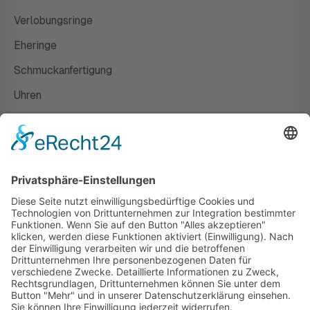
Verlobungsringe
Eheringe
Schmuckanfertigung
Uhren
Gutscheine
HAUS
Susanne Steiger
Geschäfte
Newsletter
Kontakt