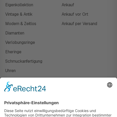
Eigenkollektion
Ankauf
Vintage & Antik
Ankauf vor Ort
Modern & Zeitlos
Ankauf per Versand
Diamanten
Verlobungsringe
Eheringe
Schmuckanfertigung
Uhren
Gutscheine
HAUS
Susanne Steiger