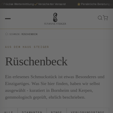
Präzise Wertermittlung
Versicherter Versand
Persönliche Beratung
/
SCHMUCK
/
RÜSCHENBECK
AUS DEM HAUS STEIGER
Rüschenbeck
Ein erlesenes Schmuckstück ist etwas Besonderes und
Einzigartiges. Was Sie hier finden, haben wir selbst
ausgewählt - kuratiert in Bornheim und Kerpen,
gemmologisch geprüft, ehrlich beschrieben.
ALLE
DIAMANTEN
RINGE
VERLOBUNGSRINGE