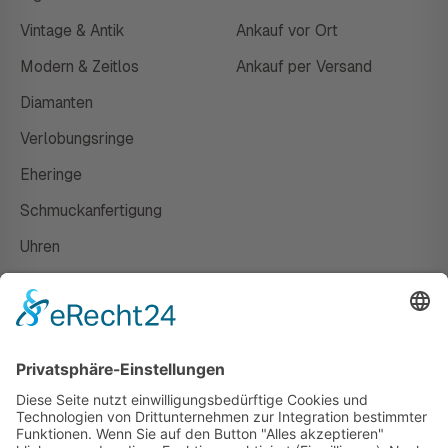
Vintage & Antik
Ankauf vor Ort
Modern & Zeitlos
Ankauf per Versand
Diamanten
Verlobungsringe
Eheringe
Schmuckanfertigung
Uhren
Gutscheine
HAUS
Susanne Steiger
Geschäfte