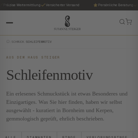
Präzise Wertermittlung
Versicherter Versand
Persönliche Beratung
/
SCHMUCK
/
SCHLEIFENMOTIV
AUS DEM HAUS STEIGER
Schleifenmotiv
Ein erlesenes Schmuckstück ist etwas Besonderes und
Einzigartiges. Was Sie hier finden, haben wir selbst
ausgewählt - kuratiert in Bornheim und Kerpen,
gemmologisch geprüft, ehrlich beschrieben.
ALLE
DIAMANTEN
RINGE
VERLOBUNGSRINGE