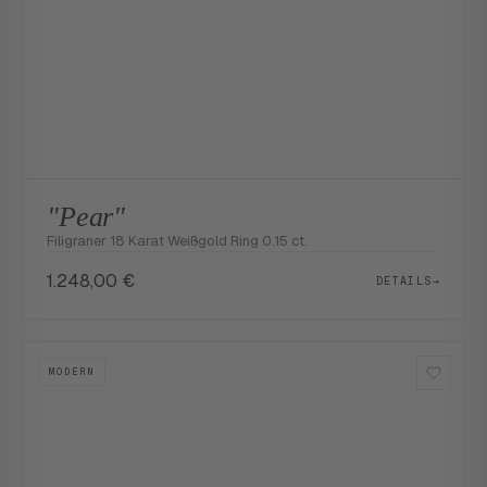
"Pear"
Filigraner 18 Karat Weißgold Ring 0.15 ct.
1.248,00
€
DETAILS
→
MODERN