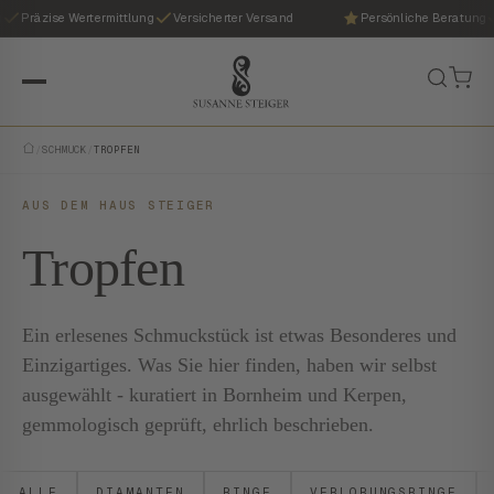
Präzise Wertermittlung
Versicherter Versand
Persönliche Beratung
/
SCHMUCK
/
TROPFEN
AUS DEM HAUS STEIGER
Tropfen
Ein erlesenes Schmuckstück ist etwas Besonderes und
Einzigartiges. Was Sie hier finden, haben wir selbst
ausgewählt - kuratiert in Bornheim und Kerpen,
gemmologisch geprüft, ehrlich beschrieben.
ALLE
DIAMANTEN
RINGE
VERLOBUNGSRINGE