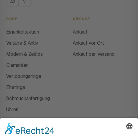
SHOP
ANKAUF
Eigenkollektion
Ankauf
Vintage & Antik
Ankauf vor Ort
Modern & Zeitlos
Ankauf per Versand
Diamanten
Verlobungsringe
Eheringe
Schmuckanfertigung
Uhren
Gutscheine