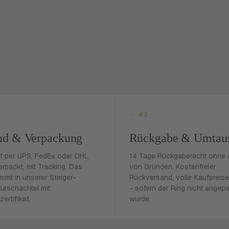
- 03
nd & Verpackung
Rückgabe & Umtau
rt per UPS, FedEx oder DHL,
14 Tage Rückgaberecht ohne
erpackt, mit Tracking. Das
von Gründen. Kostenfreier
mmt in unserer Steiger-
Rückversand, volle Kaufpreise
urschachtel mit
- sofern der Ring nicht angep
zertifikat.
wurde.