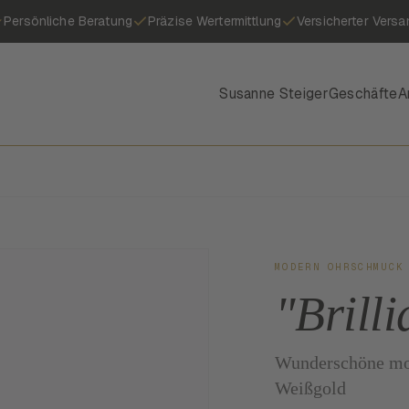
Persönliche Beratung
Präzise Wertermittlung
Versicherter Versa
Susanne Steiger
Geschäfte
A
MODERN OHRSCHMUCK
"Brill
Wunderschöne mod
Weißgold