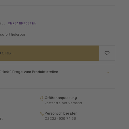
ZGL.
VERSANDKOSTEN
 sofort lieferbar
NKORB
→
 Stück?
Frage zum Produkt stellen
→
Größenanpassung
kostenfrei vor Versand
Persönlich beraten
rt
02222 · 939 74 68