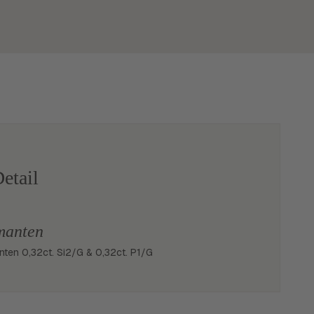
etail
manten
lanten 0,32ct. Si2/G & 0,32ct. P1/G