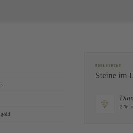
EDELSTEINE
Steine im D
ck
Dia
2 Bril
ßgold