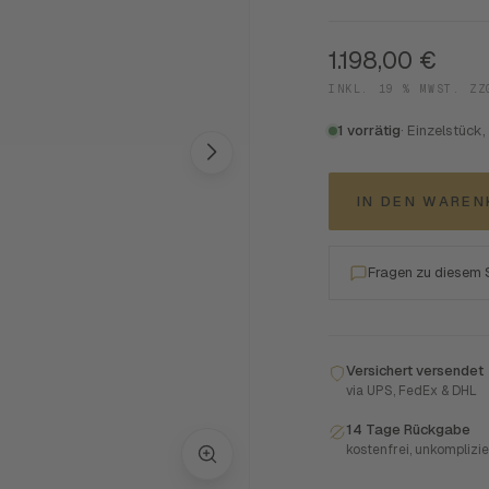
1.198,00
€
INKL. 19 % MWST. Z
1 vorrätig
· Einzelstück,
IN DEN WARE
Fragen zu diesem
Versichert versendet
via UPS, FedEx & DHL
14 Tage Rückgabe
kostenfrei, unkomplizie