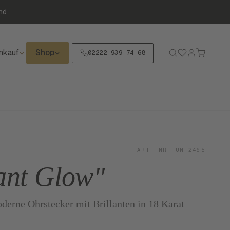
nd
nkauf
Shop
02222 939 74 68
ART.-NR. UN-2465
iant Glow"
erne Ohrstecker mit Brillanten in 18 Karat