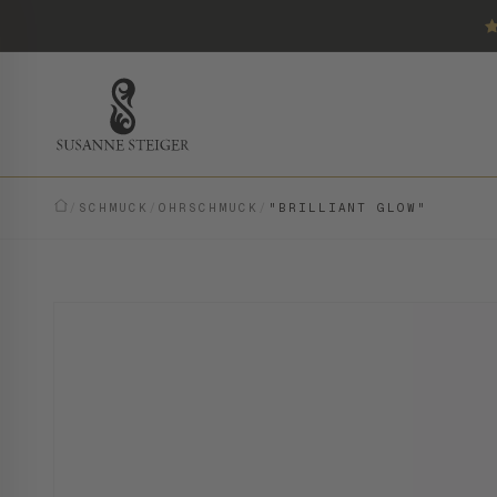
/
SCHMUCK
/
OHRSCHMUCK
/
"BRILLIANT GLOW"
MODERN · EINZELSTÜCK