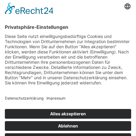
Gutscheine
HAUS
Susanne Steiger
Geschäfte
Newsletter
Kontakt
© 2026 JUWELIER STEIGER
IMPRESSUM
AGB
DATENSCHUTZ
WIDERRUF
VERTRAG WIDERRUFEN
PERFORMANCE BY ·
GREITMANN