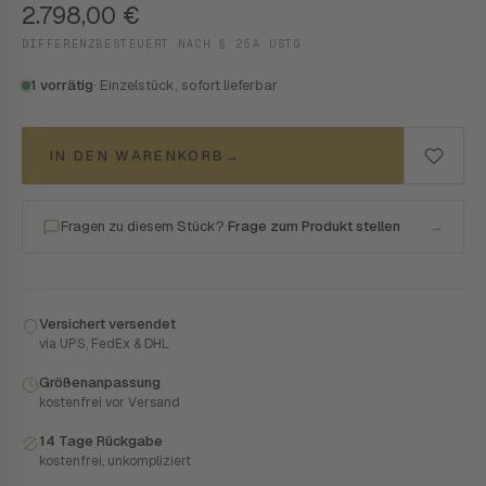
2.798,00
€
DIFFERENZBESTEUERT NACH § 25A USTG.
1 vorrätig
· Einzelstück, sofort lieferbar
IN DEN WARENKORB
→
Fragen zu diesem Stück?
Frage zum Produkt stellen
→
Versichert versendet
via UPS, FedEx & DHL
Größenanpassung
kostenfrei vor Versand
14 Tage Rückgabe
kostenfrei, unkompliziert