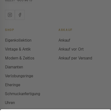
02237 · 603 96 13
SHOP
ANKAUF
Eigenkollektion
Ankauf
Vintage & Antik
Ankauf vor Ort
Modern & Zeitlos
Ankauf per Versand
Diamanten
Verlobungsringe
Eheringe
Schmuckanfertigung
Uhren