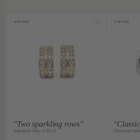
VINTAGE
VINTAGE
"Two sparkling rows"
"Classi
Gelbgold Clips 4.00 ct.
Chopard Creo