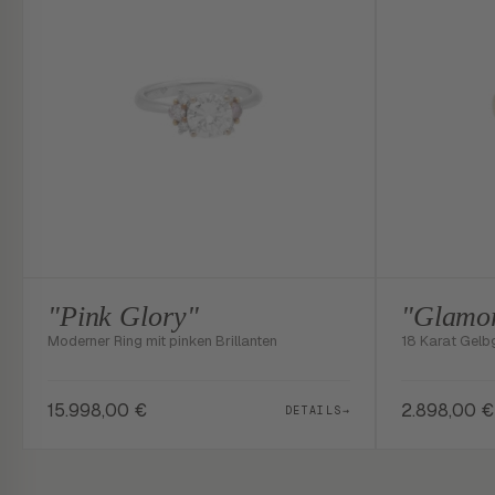
"Pink Glory"
"Glamor
Moderner Ring mit pinken Brillanten
18 Karat Gelbgo
15.998,00
€
2.898,00
€
DETAILS
→