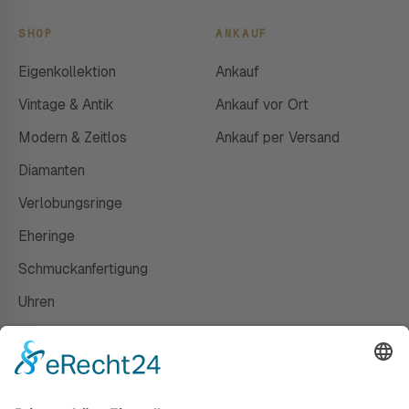
SHOP
ANKAUF
Eigenkollektion
Ankauf
Vintage & Antik
Ankauf vor Ort
Modern & Zeitlos
Ankauf per Versand
Diamanten
Verlobungsringe
Eheringe
Schmuckanfertigung
Uhren
Gutscheine
HAUS