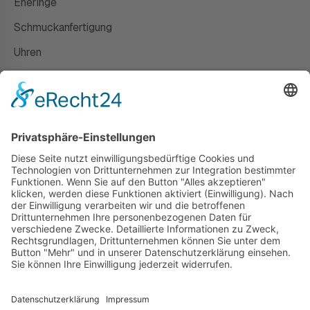
Eheringe
Schmuckanfertigung
Uhren
Gutscheine
HAUS
Susanne Steiger
Geschäfte
Newsletter
Kontakt
© 2026 JUWELIER STEIGER