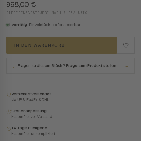
998,00
€
DIFFERENZBESTEUERT NACH § 25A USTG.
1 vorrätig
· Einzelstück, sofort lieferbar
IN DEN WARENKORB
→
Fragen zu diesem Stück?
Frage zum Produkt stellen
→
Versichert versendet
via UPS, FedEx & DHL
Größenanpassung
kostenfrei vor Versand
14 Tage Rückgabe
kostenfrei, unkompliziert