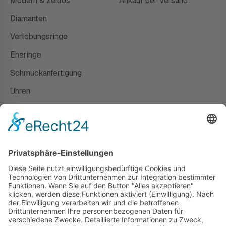
Modern & Zeitlos
Ankauf per Versand
Diamanten
Verlobungsringe
Eheringe
Schmuckanfertigung
Uhren
Gutscheine
HAUS
Susanne Steiger
Geschäfte
Newsletter
Kontakt