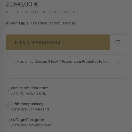
2.398,00
€
DIFFERENZBESTEUERT NACH § 25A USTG.
1 vorrätig
· Einzelstück, sofort lieferbar
IN DEN WARENKORB
→
Fragen zu diesem Stück?
Frage zum Produkt stellen
→
Versichert versendet
via UPS, FedEx & DHL
Größenanpassung
kostenfrei vor Versand
14 Tage Rückgabe
kostenfrei, unkompliziert