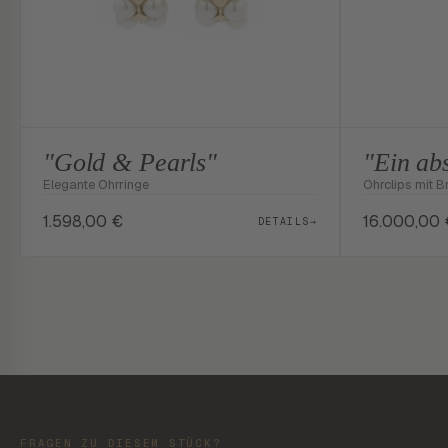
"Gold & Pearls"
"Ein ab
Elegante Ohrringe
Ohrclips mit Br
1.598,00
€
16.000,00
DETAILS
→
FRAGEN ZU DIESEM STÜCK?