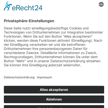
HAUS
Susanne Steiger
Geschäfte
Newsletter
Kontakt
© 2026 JUWELIER STEIGER
IMPRESSUM
AGB
DATENSCHUTZ
WIDERRUF
VERTRAG WIDERRUFEN
PERFORMANCE BY ·
GREITMANN