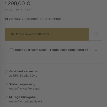
1.298,00
€
INKL. 19 % MWST.
1 vorrätig
· Einzelstück, sofort lieferbar
IN DEN WARENKORB
→
Fragen zu diesem Stück?
Frage zum Produkt stellen
→
Versichert versendet
via UPS, FedEx & DHL
Größenanpassung
kostenfrei vor Versand
14 Tage Rückgabe
kostenfrei, unkompliziert