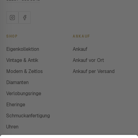
SHOP
ANKAUF
Eigenkollektion
Ankauf
Vintage & Antik
Ankauf vor Ort
Modern & Zeitlos
Ankauf per Versand
Diamanten
Verlobungsringe
Eheringe
Schmuckanfertigung
Uhren
Gutscheine