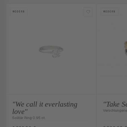
MODERN
MODERN
"We call it everlasting
"Take S
love"
Verschlungener
Solitär Ring 0.95 ct.