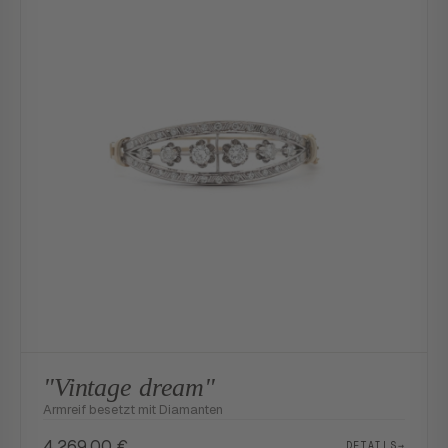
"Vintage dream"
Armreif besetzt mit Diamanten
4.269,00
€
DETAILS
→