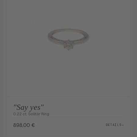
"Say yes"
0.22 ct. Solitär Ring
898,00
€
DETAILS
→