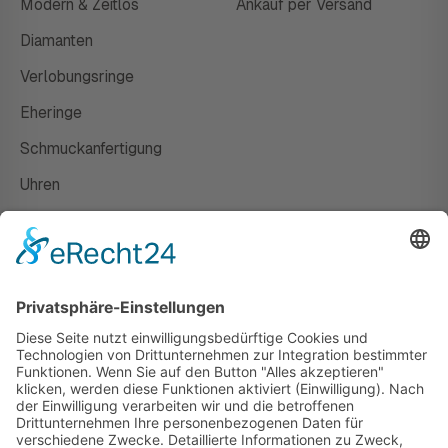
Modern & Zeitlos
Ankauf per Versand
Diamanten
Verlobungsringe
Eheringe
Schmuckanfertigung
Uhren
Gutscheine
HAUS
Susanne Steiger
Geschäfte
Newsletter
Kontakt