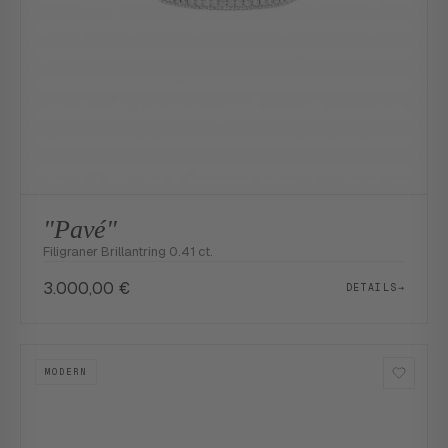
"Pavé"
Filigraner Brillantring 0.41 ct.
3.000,00
€
DETAILS
→
MODERN