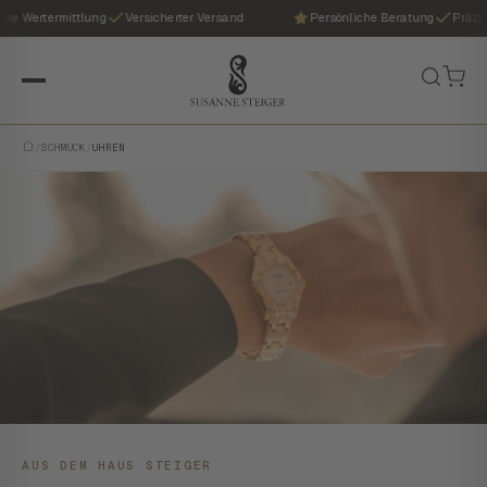
ertermittlung
Versicherter Versand
Persönliche Beratung
Präzise We
/
SCHMUCK
/
UHREN
AUS DEM HAUS STEIGER