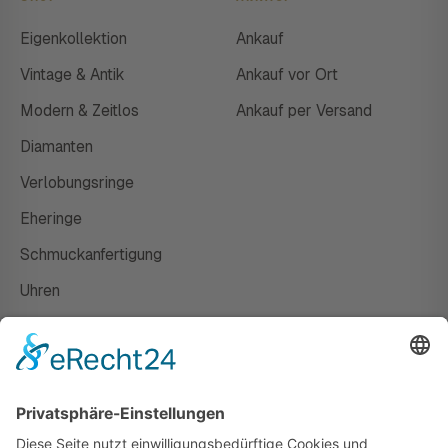
Eigenkollektion
Ankauf
Vintage & Antik
Ankauf vor Ort
Modern & Zeitlos
Ankauf per Versand
Diamanten
Verlobungsringe
Eheringe
Schmuckanfertigung
Uhren
Gutscheine
HAUS
Susanne Steiger